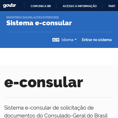
IR
COMUNICA BR
ACESSO À INFORMAÇÃO
PARTI
PARA
O
MINISTÉRIO DAS RELAÇÕES EXTERIORES
Sistema e-consular
CONTEÚDO
Idioma
Entrar no sistema
e-consular
Sistema e-consular de solicitação de
documentos do Consulado-Geral do Brasil